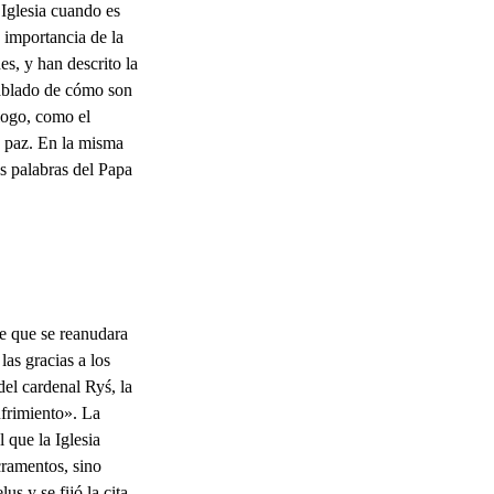
 Iglesia cuando es
importancia de la
s, y han descrito la
hablado de cómo son
álogo, como el
a paz. En la misma
s palabras del Papa
de que se reanudara
las gracias a los
del cardenal Ryś, la
ufrimiento». La
 que la Iglesia
cramentos, sino
s y se fijó la cita