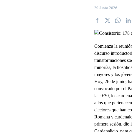
29 Junio 2026
Comienza la reunión 
discurso introductor
transformaciones soci
minorías, la hostilid
mayores y los jóven
Hoy, 26 de junio, ha
convocado por el Pap
las 9:30, los carden
a los que pertenecen
electores que han co
Romana y cardenales
primera sesión, dio 
Cardenalicio, para 