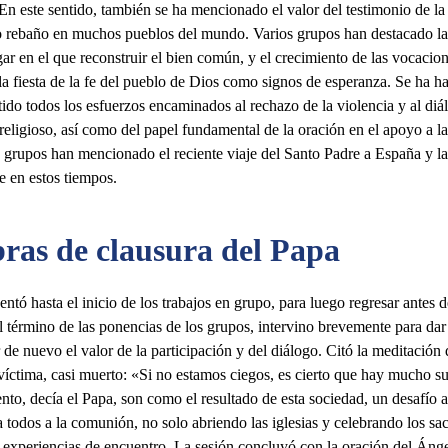
n este sentido, también se ha mencionado el valor del testimonio de la
 rebaño en muchos pueblos del mundo. Varios grupos han destacado la 
r en el que reconstruir el bien común, y el crecimiento de las vocacione
la fiesta de la fe del pueblo de Dios como signos de esperanza. Se ha 
tido todos los esfuerzos encaminados al rechazo de la violencia y al di
religioso, así como del papel fundamental de la oración en el apoyo a l
 grupos han mencionado el reciente viaje del Santo Padre a España y la
re en estos tiempos.
ras de clausura del Papa
ntó hasta el inicio de los trabajos en grupo, para luego regresar antes 
Al término de las ponencias de los grupos, intervino brevemente para dar 
 de nuevo el valor de la participación y del diálogo. Citó la meditación 
íctima, casi muerto: «Si no estamos ciegos, es cierto que hay mucho s
ento, decía el Papa, son como el resultado de esta sociedad, un desafío al
 todos a la comunión, no solo abriendo las iglesias y celebrando los sa
experiencias de encuentro. La sesión concluyó con la oración del Ángelu