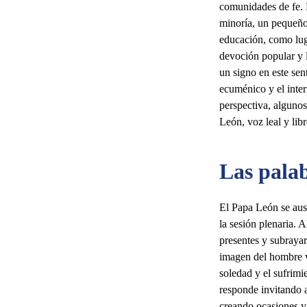
comunidades de fe. E
minoría, un pequeño
educación, como luga
devoción popular y 
un signo en este sen
ecuménico y el inter
perspectiva, algunos
León, voz leal y lib
Las palab
El Papa León se ause
la sesión plenaria. 
presentes y subrayar
imagen del hombre v
soledad y el sufrimi
responde invitando a
creando ocasiones y 