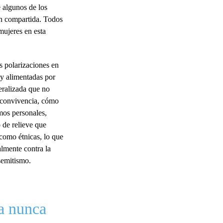
e algunos de los
ón compartida. Todos
mujeres en esta
s polarizaciones en
 y alimentadas por
eralizada que no
a convivencia, cómo
mos personales,
o de relieve que
 como étnicas, lo que
almente contra la
semitismo.
ra nunca