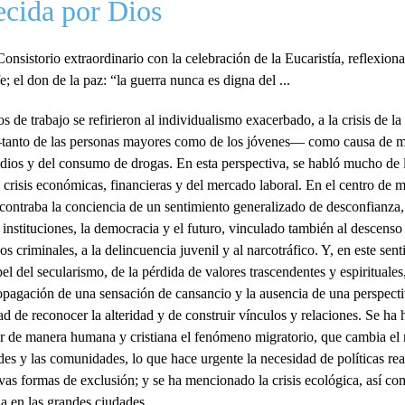
ecida por Dios
onsistorio extraordinario con la celebración de la Eucaristía, reflexion
e; el don de la paz: “la guerra nunca es digna del ...
 de trabajo se refirieron al individualismo exacerbado, a la crisis de la 
—tanto de las personas mayores como de los jóvenes— como causa de ma
idios y del consumo de drogas. En esta perspectiva, se habló mucho de 
s crisis económicas, financieras y del mercado laboral. En el centro de 
contraba la conciencia de un sentimiento generalizado de desconfianza,
 instituciones, la democracia y el futuro, vinculado también al descenso 
s criminales, a la delincuencia juvenil y al narcotráfico. Y, en este sent
el del secularismo, de la pérdida de valores trascendentes y espirituales,
ropagación de una sensación de cansancio y la ausencia de una perspect
d de reconocer la alteridad y de construir vínculos y relaciones. Se ha 
r de manera humana y cristiana el fenómeno migratorio, que cambia el r
des y las comunidades, lo que hace urgente la necesidad de políticas rea
as formas de exclusión; y se ha mencionado la crisis ecológica, así co
da en las grandes ciudades.