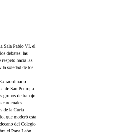
a Sala Pablo VI, el
los debates: las
e respeto hacia las
 y la soledad de los
Extraordinario
ca de San Pedro, a
os grupos de trabajo
os cardenales
s de la Curia
cio, que moderó esta
, decano del Colegio
abra el Papa León