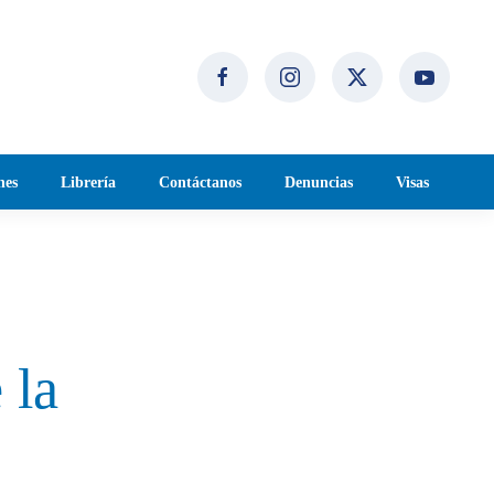
nes
Librería
Contáctanos
Denuncias
Visas
 la