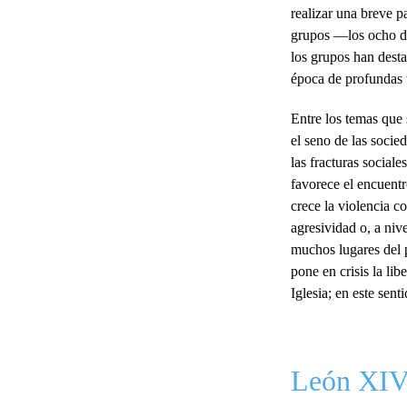
realizar una breve p
grupos —los ocho de
los grupos han dest
época de profundas 
Entre los temas que 
el seno de las socie
las fracturas social
favorece el encuentr
crece la violencia 
agresividad o, a niv
muchos lugares del p
pone en crisis la li
Iglesia; en este sen
León XIV 