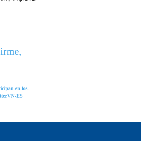
firme,
icipan-en-los-
tterVN-ES