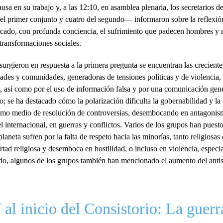
ausa en su trabajo y, a las 12:10, en asamblea plenaria, los secretarios d
l primer conjunto y cuatro del segundo— informaron sobre la reflexi
acado, con profunda conciencia, el sufrimiento que padecen hombres y 
transformaciones sociales.
surgieron en respuesta a la primera pregunta se encuentran las creciente
dades y comunidades, generadoras de tensiones políticas y de violencia,
es, así como por el uso de información falsa y por una comunicación gen
o; se ha destacado cómo la polarización dificulta la gobernabilidad y l
como medio de resolución de controversias, desembocando en antagonis
el internacional, en guerras y conflictos. Varios de los grupos han puest
laneta sufren por la falta de respeto hacia las minorías, tanto religiosas
bertad religiosa y desemboca en hostilidad, o incluso en violencia, especi
tido, algunos de los grupos también han mencionado el aumento del anti
al inicio del Consistorio: La guer