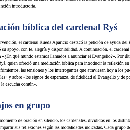
nción introductoria.
ción bíblica del cardenal Ryś
ervención, el cardenal Rueda Aparicio destacó la petición de ayuda del P
 su apoyo, con fe, alegría y disponibilidad. A continuación, el cardenal
n «¿En qué mundo estamos llamados a anunciar el Evangelio?». Por últ
Ryś, quien ofreció una meditación bíblica para introducir la reflexión en
frimientos, las tensiones y los interrogantes que atraviesan hoy a los pu
es» y sobre «los signos de esperanza, de fidelidad al Evangelio y de po
a la escucha común».
ajos en grupo
omento de oración en silencio, los cardenales, divididos en los distint
ompartir sus reflexiones según las modalidades indicadas. Cada grupo 