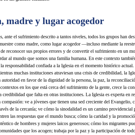
a, madre y lugar acogedor
s, ante el sufrimiento descrito a tantos niveles, todos los grupos han de
e muestre como madre, como lugar acogedor —incluso mediante la reestr
de reconocer sus propios errores y de convertir el sufrimiento en un 
ordar al mundo que somos una familia humana. En este contexto tambié
 la responsabilidad confiada a la Iglesia en el momento histórico actua
ntras muchas instituciones atraviesan una crisis de credibilidad, la Igle
 autoridad en favor de la dignidad de la persona, la paz, la reconciliac
 contextos en los que está cerca del sufrimiento de la gente, crece la co
 credibilidad que falta en otras instituciones. La Iglesia es experta en r
 compasión: ve a jóvenes que tienen una sed creciente del Evangelio, c
vés de la cercanía; ve cómo la sinodalidad es un camino providencial p
tren las respuestas que el mundo busca; cómo la caridad y la promoción
uténtico de hombres y mujeres laicos generosos; cómo los migrantes pu
omunidades que los acogen; trabaja por la paz y la participación de todo