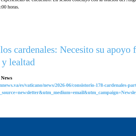
6:00 horas.
 los cardenales: Necesito su apoyo 
y lealtad
n News
nnews.va/es/vaticano/news/2026-06/consistorio-178-cardenales-part
m_source=newsletter&utm_medium=email&utm_campaign=Newsle