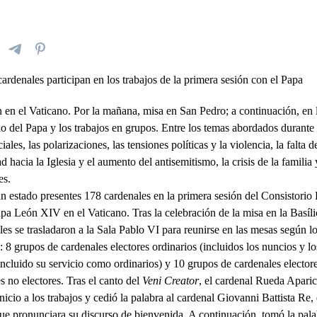
en el Vaticano. Por la mañana, misa en San Pedro; a continuación, en l
io del Papa y los trabajos en grupos. Entre los temas abordados durante 
ales, las polarizaciones, las tensiones políticas y la violencia, la falta d
ad hacia la Iglesia y el aumento del antisemitismo, la crisis de la familia
es.
n estado presentes 178 cardenales en la primera sesión del Consistorio 
a León XIV en el Vaticano. Tras la celebración de la misa en la Basíli
ales se trasladaron a la Sala Pablo VI para reunirse en las mesas según l
: 8 grupos de cardenales electores ordinarios (incluidos los nuncios y l
ncluido su servicio como ordinarios) y 10 grupos de cardenales electore
 no electores. Tras el canto del
Veni Creator
, el cardenal Rueda Apari
inicio a los trabajos y cedió la palabra al cardenal Giovanni Battista Re
que pronunciara su discurso de bienvenida. A continuación, tomó la pal