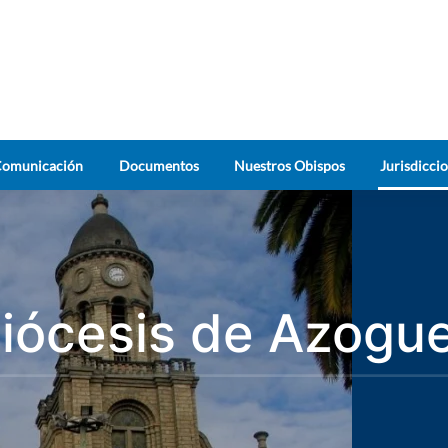
omunicación
Documentos
Nuestros Obispos
Jurisdicci
iócesis de Azogu