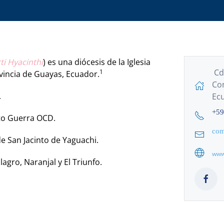
ti Hyacinthi
) es una diócesis de la Iglesia
Cdl
1
vincia de Guayas, Ecuador.
Con
.
Ec
+59
eto Guerra OCD.
com
 de San Jacinto de Yaguachi.
www.
lagro, Naranjal y El Triunfo.