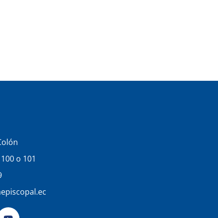
Colón
t 100 o 101
9
episcopal.ec