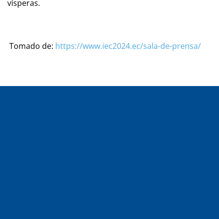
vísperas.
Tomado de:
https://www.iec2024.ec/sala-de-prensa/