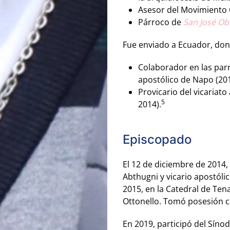
Asesor del Movimiento C
Párroco de
San José Ob
Fue enviado a Ecuador, don
Colaborador en las parr
apostólico de Napo (201
Provicario del vicariat
5
2014).
Episcopado
El 12 de diciembre de 2014,
Abthugni y vicario apostóli
2015, en la Catedral de Te
Ottonello. Tomó posesión c
En 2019, participó del Sín