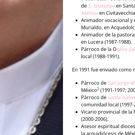
de
S. Giuseppe
en Santa
Mattias
en Civitavecchia
Animador vocacional y e
Murialdo, en Acquedolci
Animador de la pastoral
en Lucera (1987-1988).
Párroco de la O
pera Sa
local (1988-1991).
En 1991 fue enviado como mi
Párroco de
San Jorge M
2
México
​ (1991-1997; 20
Párroco de
Santa Isabe
comunidad local (1997-
Vicario provincial de la
(2000-2006).
Asesor espiritual dioce
la arquidiócesis de Méx