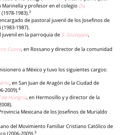
 Marinella y profesor en el colegio
Da
3
 (1978-1983).
ncargado de pastoral juvenil de los Josefinos de
 (1983-1987).
 juvenil en la parroquia de
S. Giuseppe
,
cro Cuore
, en Rossano y director de la comunidad
sionero a México y tuvo los siguientes cargos:
ártir
, en San Juan de Aragón de la Ciudad de
4
06-2009).
l de Hungría
, en Hermosillo y y director de la
2008).
 Provincia Mexicana de los Josefinos de Murialdo
sano del Movimiento Familiar Cristiano Católico de
3
ico (2006-2009).